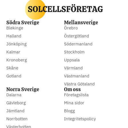
Södra Sverige
Mellansverige
Blekinge
Örebro
Halland
Östergötland
Jönköping
Södermanland
Kalmar
Stockholm
Kronoberg
Uppsala
Skåne
Värmland
Gotland
Västmanland
Västra Götaland
Norra Sverige
Om oss
Dalarna
Företagslista
Gävleborg
Mina sidor
Jämtland
Blogg
Norrbotten
Integritetspolicy
Västerbotten