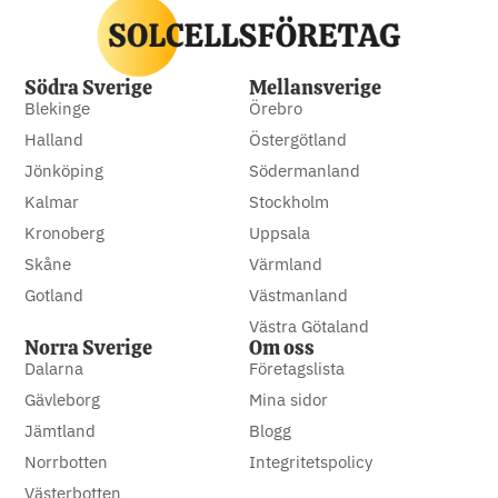
Södra Sverige
Mellansverige
Blekinge
Örebro
Halland
Östergötland
Jönköping
Södermanland
Kalmar
Stockholm
Kronoberg
Uppsala
Skåne
Värmland
Gotland
Västmanland
Västra Götaland
Norra Sverige
Om oss
Dalarna
Företagslista
Gävleborg
Mina sidor
Jämtland
Blogg
Norrbotten
Integritetspolicy
Västerbotten