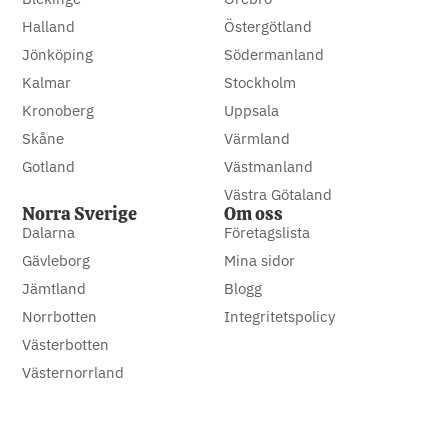
Halland
Östergötland
Jönköping
Södermanland
Kalmar
Stockholm
Kronoberg
Uppsala
Skåne
Värmland
Gotland
Västmanland
Västra Götaland
Norra Sverige
Om oss
Dalarna
Företagslista
Gävleborg
Mina sidor
Jämtland
Blogg
Norrbotten
Integritetspolicy
Västerbotten
Västernorrland