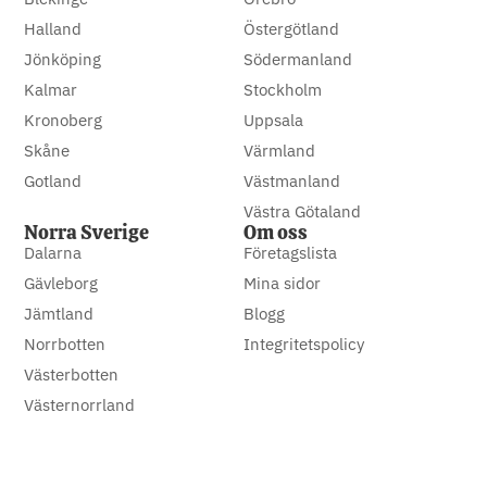
Halland
Östergötland
Jönköping
Södermanland
Kalmar
Stockholm
Kronoberg
Uppsala
Skåne
Värmland
Gotland
Västmanland
Västra Götaland
Norra Sverige
Om oss
Dalarna
Företagslista
Gävleborg
Mina sidor
Jämtland
Blogg
Norrbotten
Integritetspolicy
Västerbotten
Västernorrland