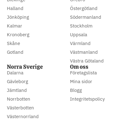
Halland
Östergötland
Jönköping
Södermanland
Kalmar
Stockholm
Kronoberg
Uppsala
Skåne
Värmland
Gotland
Västmanland
Västra Götaland
Norra Sverige
Om oss
Dalarna
Företagslista
Gävleborg
Mina sidor
Jämtland
Blogg
Norrbotten
Integritetspolicy
Västerbotten
Västernorrland