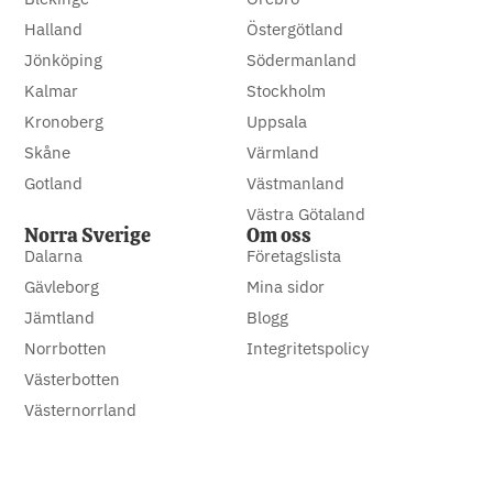
Halland
Östergötland
Jönköping
Södermanland
Kalmar
Stockholm
Kronoberg
Uppsala
Skåne
Värmland
Gotland
Västmanland
Västra Götaland
Norra Sverige
Om oss
Dalarna
Företagslista
Gävleborg
Mina sidor
Jämtland
Blogg
Norrbotten
Integritetspolicy
Västerbotten
Västernorrland