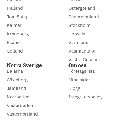
Halland
Östergötland
Jönköping
Södermanland
Kalmar
Stockholm
Kronoberg
Uppsala
Skåne
Värmland
Gotland
Västmanland
Västra Götaland
Norra Sverige
Om oss
Dalarna
Företagslista
Gävleborg
Mina sidor
Jämtland
Blogg
Norrbotten
Integritetspolicy
Västerbotten
Västernorrland