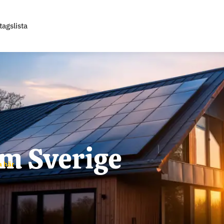
tagslista
em Sverige
a här