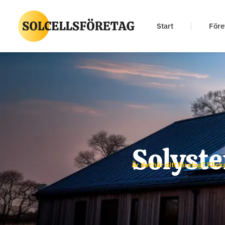
Start
Före
Solyst
Är det här ditt företag? Klick