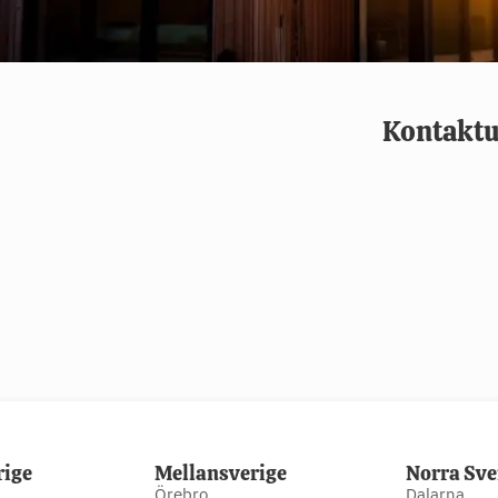
Kontaktu
rige
Mellansverige
Norra Sve
Örebro
Dalarna