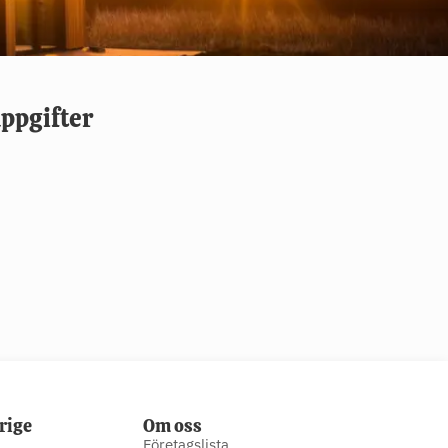
ppgifter
rige
Om oss
Företagslista