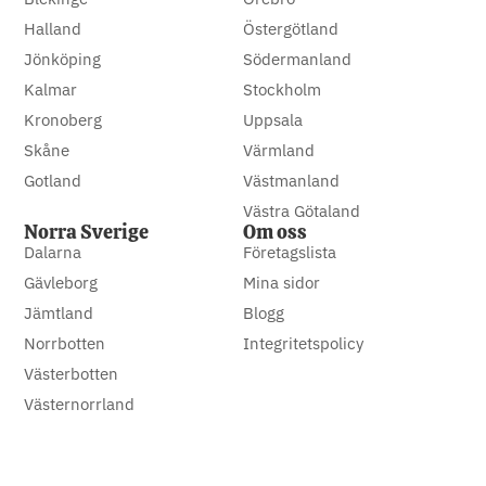
Halland
Östergötland
Jönköping
Södermanland
Kalmar
Stockholm
Kronoberg
Uppsala
Skåne
Värmland
Gotland
Västmanland
Västra Götaland
Norra Sverige
Om oss
Dalarna
Företagslista
Gävleborg
Mina sidor
Jämtland
Blogg
Norrbotten
Integritetspolicy
Västerbotten
Västernorrland