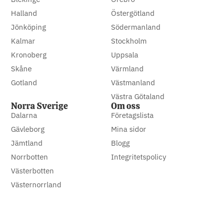
Halland
Östergötland
Jönköping
Södermanland
Kalmar
Stockholm
Kronoberg
Uppsala
Skåne
Värmland
Gotland
Västmanland
Västra Götaland
Norra Sverige
Om oss
Dalarna
Företagslista
Gävleborg
Mina sidor
Jämtland
Blogg
Norrbotten
Integritetspolicy
Västerbotten
Västernorrland