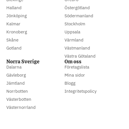
Halland
Östergötland
Jönköping
Södermanland
Kalmar
Stockholm
Kronoberg
Uppsala
Skåne
Värmland
Gotland
Västmanland
Västra Götaland
Norra Sverige
Om oss
Dalarna
Företagslista
Gävleborg
Mina sidor
Jämtland
Blogg
Norrbotten
Integritetspolicy
Västerbotten
Västernorrland