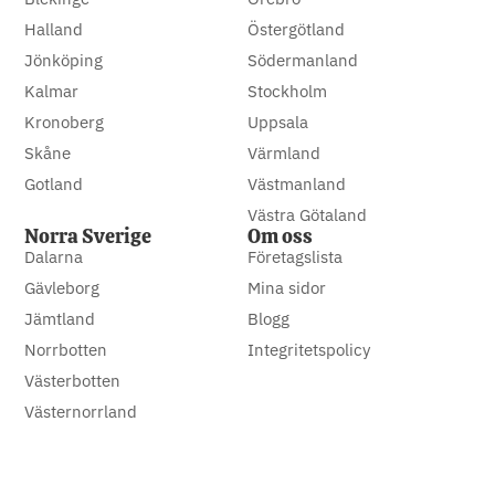
Halland
Östergötland
Jönköping
Södermanland
Kalmar
Stockholm
Kronoberg
Uppsala
Skåne
Värmland
Gotland
Västmanland
Västra Götaland
Norra Sverige
Om oss
Dalarna
Företagslista
Gävleborg
Mina sidor
Jämtland
Blogg
Norrbotten
Integritetspolicy
Västerbotten
Västernorrland