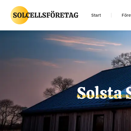
Start
Före
Solsta 
Är det här ditt företag? Klick