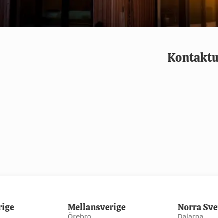
Kontaktu
rige
Mellansverige
Norra Sve
Örebro
Dalarna