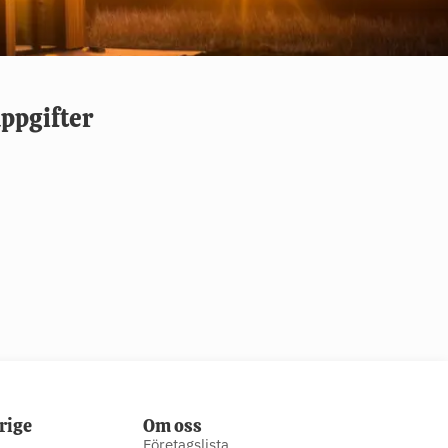
ppgifter
rige
Om oss
Företagslista