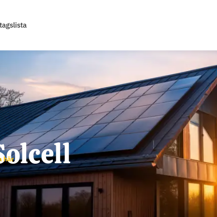
tagslista
Solcell
a här