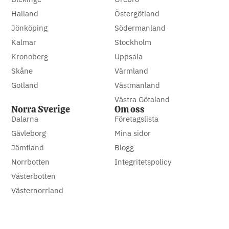
Halland
Östergötland
Jönköping
Södermanland
Kalmar
Stockholm
Kronoberg
Uppsala
Skåne
Värmland
Gotland
Västmanland
Västra Götaland
Norra Sverige
Om oss
Dalarna
Företagslista
Gävleborg
Mina sidor
Jämtland
Blogg
Norrbotten
Integritetspolicy
Västerbotten
Västernorrland