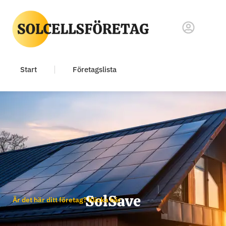
Start
Företagslista
SolSave
Är det här ditt företag? Klicka här