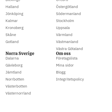
Halland
Östergötland
Jönköping
Södermanland
Kalmar
Stockholm
Kronoberg
Uppsala
Skåne
Värmland
Gotland
Västmanland
Västra Götaland
Norra Sverige
Om oss
Dalarna
Företagslista
Gävleborg
Mina sidor
Jämtland
Blogg
Norrbotten
Integritetspolicy
Västerbotten
Västernorrland