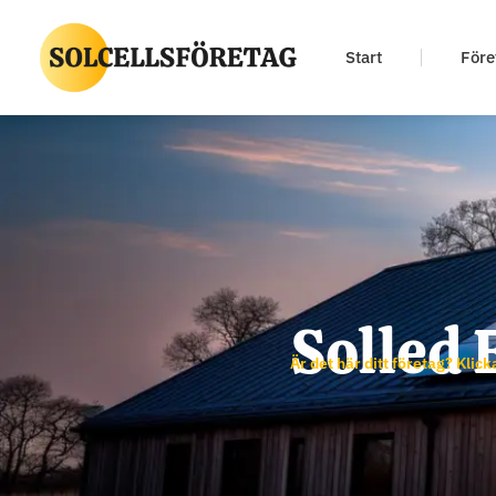
Start
Före
Solled 
Är det här ditt företag? Klick