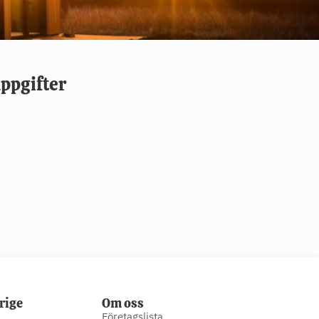
ppgifter
rige
Om oss
Företagslista