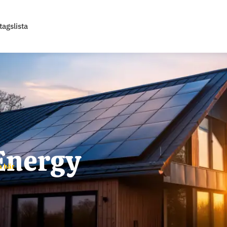
tagslista
Energy
a här