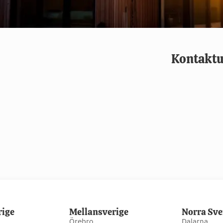
Kontaktu
rige
Mellansverige
Norra Sve
Örebro
Dalarna