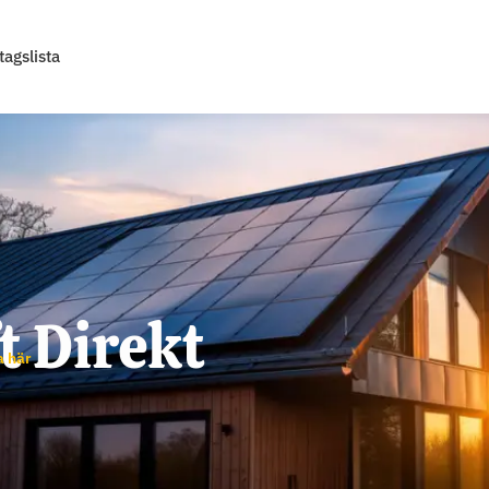
tagslista
t Direkt
a här