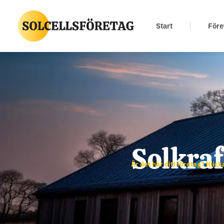
Start
Före
Solkraf
Är det här ditt företag? Klick