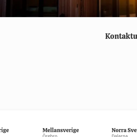
Kontaktu
rige
Mellansverige
Norra Sve
Örebro
Dalarna