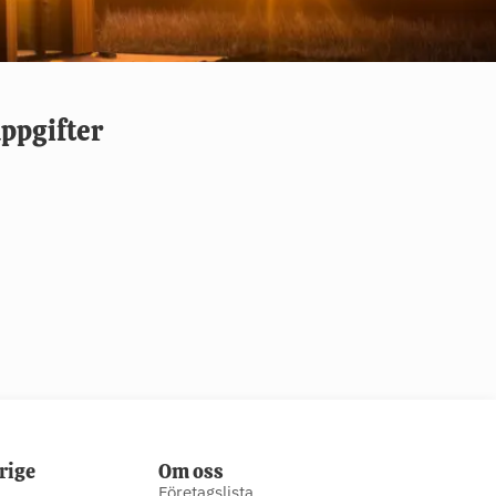
ppgifter
rige
Om oss
Företagslista