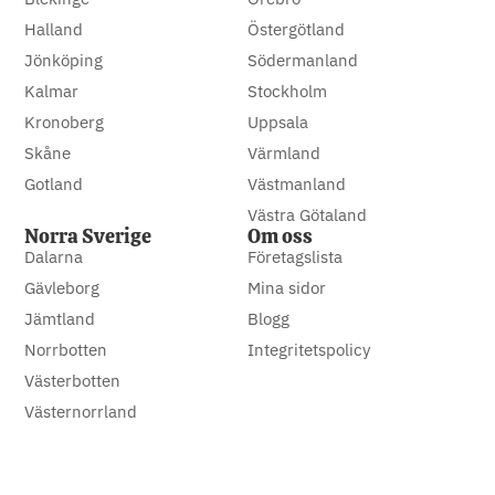
Halland
Östergötland
Jönköping
Södermanland
Kalmar
Stockholm
Kronoberg
Uppsala
Skåne
Värmland
Gotland
Västmanland
Västra Götaland
Norra Sverige
Om oss
Dalarna
Företagslista
Gävleborg
Mina sidor
Jämtland
Blogg
Norrbotten
Integritetspolicy
Västerbotten
Västernorrland