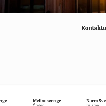
Kontaktu
rige
Mellansverige
Norra Sve
Örebro
Dalarna