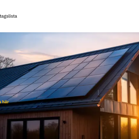
tagslista
a här