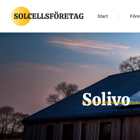
Start
Före
Solivo
Är det här ditt företag? Klick