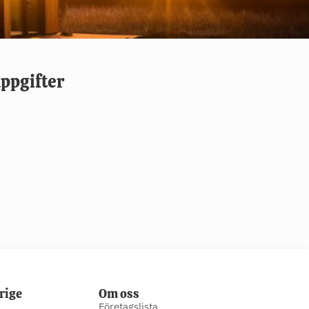
ppgifter
rige
Om oss
Företagslista