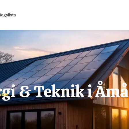
tagslista
gi & Teknik i Åmå
a här