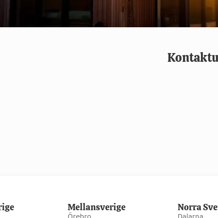
Kontaktu
rige
Mellansverige
Norra Sve
Örebro
Dalarna