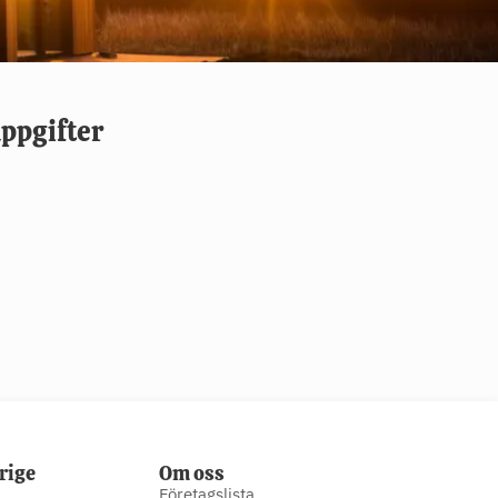
ppgifter
rige
Om oss
Företagslista