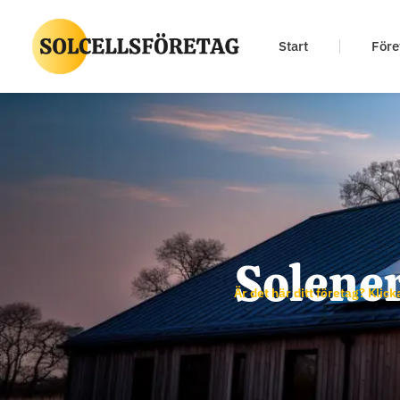
Start
Före
Solener
Är det här ditt företag? Klick