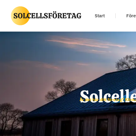
Start
Före
Solcell
Är det här ditt företag? Klick