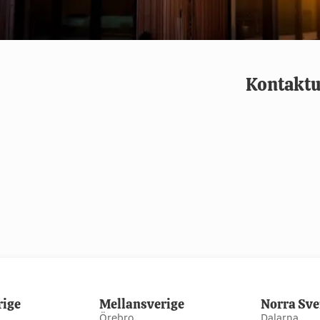
Kontaktu
rige
Mellansverige
Norra Sve
Örebro
Dalarna