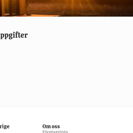
ppgifter
rige
Om oss
Företagslista