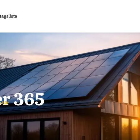
tagslista
er 365
a här