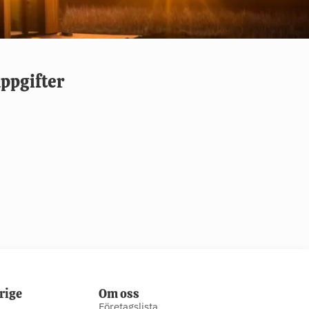
ppgifter
rige
Om oss
Företagslista