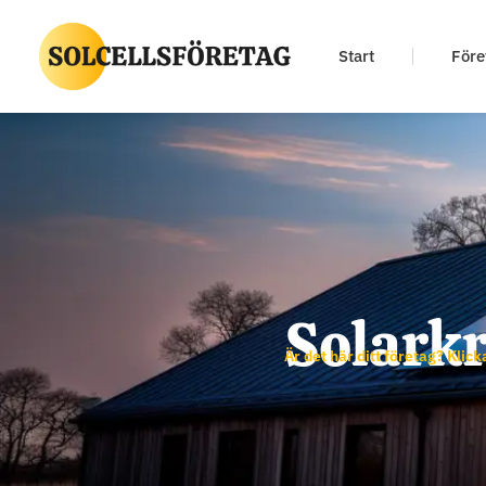
Start
Före
Solarkr
Är det här ditt företag? Klick