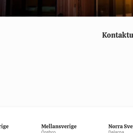
Kontaktu
rige
Mellansverige
Norra Sve
Örebro
Dalarna