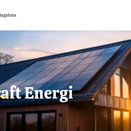
tagslista
aft Energi
a här