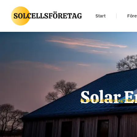
Start
Före
Solar 
Är det här ditt företag? Klick