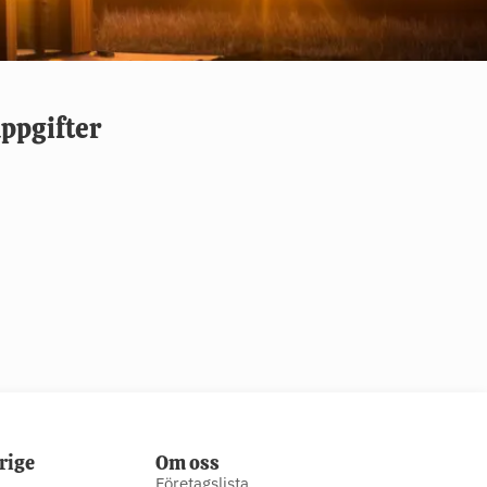
ppgifter
rige
Om oss
Företagslista