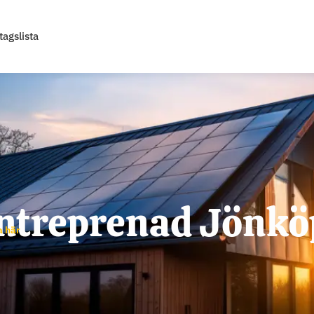
tagslista
Entreprenad Jönkö
a här