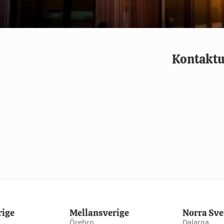
Kontaktu
rige
Mellansverige
Norra Sve
Örebro
Dalarna