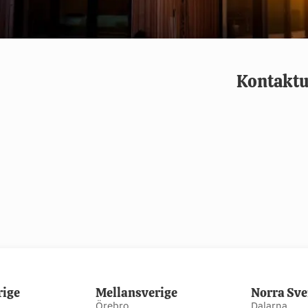
Kontaktu
rige
Mellansverige
Norra Sve
Örebro
Dalarna