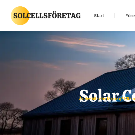
Start
Före
Solar C
Är det här ditt företag? Klick