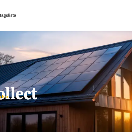
tagslista
ollect
a här