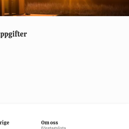
ppgifter
rige
Om oss
Företagslista