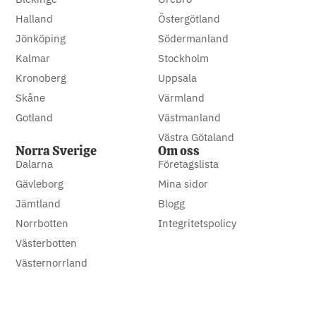
Halland
Östergötland
Jönköping
Södermanland
Kalmar
Stockholm
Kronoberg
Uppsala
Skåne
Värmland
Gotland
Västmanland
Västra Götaland
Norra Sverige
Om oss
Dalarna
Företagslista
Gävleborg
Mina sidor
Jämtland
Blogg
Norrbotten
Integritetspolicy
Västerbotten
Västernorrland