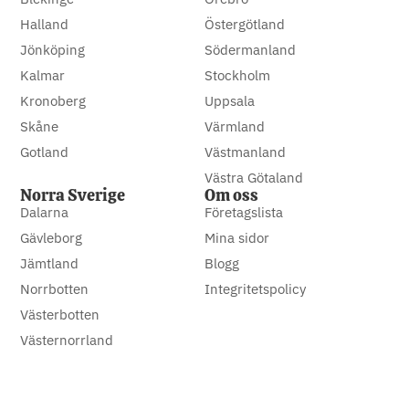
Halland
Östergötland
Jönköping
Södermanland
Kalmar
Stockholm
Kronoberg
Uppsala
Skåne
Värmland
Gotland
Västmanland
Västra Götaland
Norra Sverige
Om oss
Dalarna
Företagslista
Gävleborg
Mina sidor
Jämtland
Blogg
Norrbotten
Integritetspolicy
Västerbotten
Västernorrland