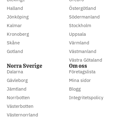
Halland
Östergötland
Jönköping
Södermanland
Kalmar
Stockholm
Kronoberg
Uppsala
Skåne
Värmland
Gotland
Västmanland
Västra Götaland
Norra Sverige
Om oss
Dalarna
Företagslista
Gävleborg
Mina sidor
Jämtland
Blogg
Norrbotten
Integritetspolicy
Västerbotten
Västernorrland