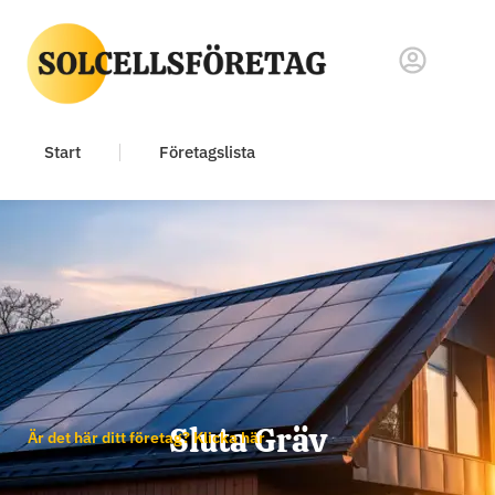
Start
Företagslista
Sluta Gräv
Är det här ditt företag? Klicka här