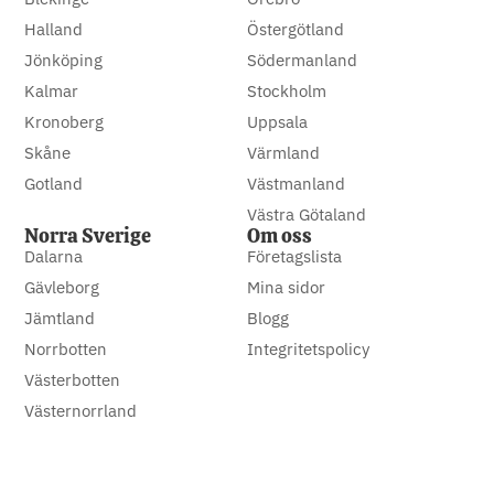
Halland
Östergötland
Jönköping
Södermanland
Kalmar
Stockholm
Kronoberg
Uppsala
Skåne
Värmland
Gotland
Västmanland
Västra Götaland
Norra Sverige
Om oss
Dalarna
Företagslista
Gävleborg
Mina sidor
Jämtland
Blogg
Norrbotten
Integritetspolicy
Västerbotten
Västernorrland