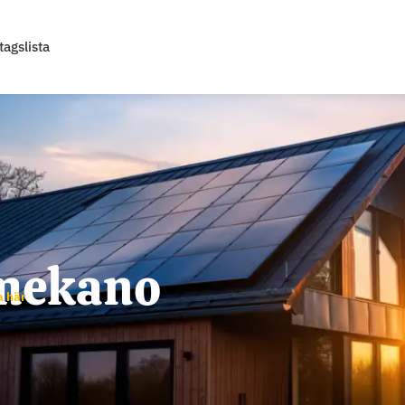
tagslista
mekano
a här