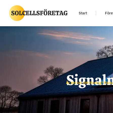
Start
Före
Signal
Är det här ditt företag? Klick