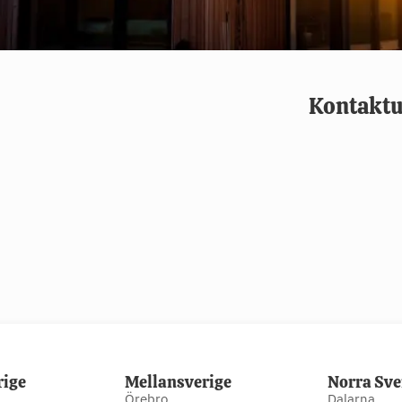
Kontaktu
rige
Mellansverige
Norra Sve
Örebro
Dalarna