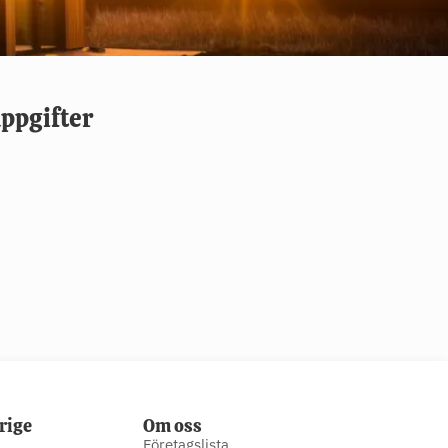
ppgifter
rige
Om oss
Företagslista