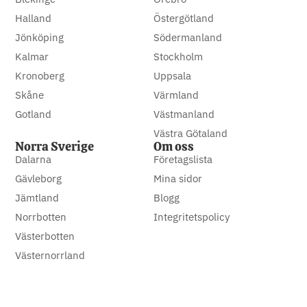
Halland
Östergötland
Jönköping
Södermanland
Kalmar
Stockholm
Kronoberg
Uppsala
Skåne
Värmland
Gotland
Västmanland
Västra Götaland
Norra Sverige
Om oss
Dalarna
Företagslista
Gävleborg
Mina sidor
Jämtland
Blogg
Norrbotten
Integritetspolicy
Västerbotten
Västernorrland