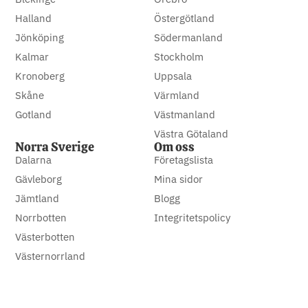
Halland
Östergötland
Jönköping
Södermanland
Kalmar
Stockholm
Kronoberg
Uppsala
Skåne
Värmland
Gotland
Västmanland
Västra Götaland
Norra Sverige
Om oss
Dalarna
Företagslista
Gävleborg
Mina sidor
Jämtland
Blogg
Norrbotten
Integritetspolicy
Västerbotten
Västernorrland