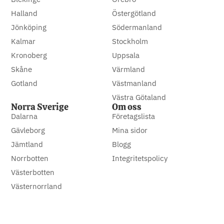
Halland
Östergötland
Jönköping
Södermanland
Kalmar
Stockholm
Kronoberg
Uppsala
Skåne
Värmland
Gotland
Västmanland
Västra Götaland
Norra Sverige
Om oss
Dalarna
Företagslista
Gävleborg
Mina sidor
Jämtland
Blogg
Norrbotten
Integritetspolicy
Västerbotten
Västernorrland