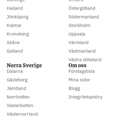
Halland
Östergötland
Jönköping
Södermanland
Kalmar
Stockholm
Kronoberg
Uppsala
Skåne
Värmland
Gotland
Västmanland
Västra Götaland
Norra Sverige
Om oss
Dalarna
Företagslista
Gävleborg
Mina sidor
Jämtland
Blogg
Norrbotten
Integritetspolicy
Västerbotten
Västernorrland