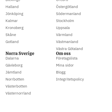
Halland
Östergötland
Jönköping
Södermanland
Kalmar
Stockholm
Kronoberg
Uppsala
Skåne
Värmland
Gotland
Västmanland
Västra Götaland
Norra Sverige
Om oss
Dalarna
Företagslista
Gävleborg
Mina sidor
Jämtland
Blogg
Norrbotten
Integritetspolicy
Västerbotten
Västernorrland