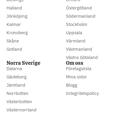
Halland
Östergötland
Jönköping
Södermanland
Kalmar
Stockholm
Kronoberg
Uppsala
Skåne
Värmland
Gotland
Västmanland
Västra Götaland
Norra Sverige
Om oss
Dalarna
Företagslista
Gävleborg
Mina sidor
Jämtland
Blogg
Norrbotten
Integritetspolicy
Västerbotten
Västernorrland