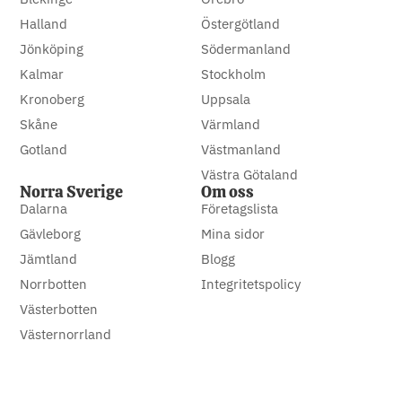
Halland
Östergötland
Jönköping
Södermanland
Kalmar
Stockholm
Kronoberg
Uppsala
Skåne
Värmland
Gotland
Västmanland
Västra Götaland
Norra Sverige
Om oss
Dalarna
Företagslista
Gävleborg
Mina sidor
Jämtland
Blogg
Norrbotten
Integritetspolicy
Västerbotten
Västernorrland