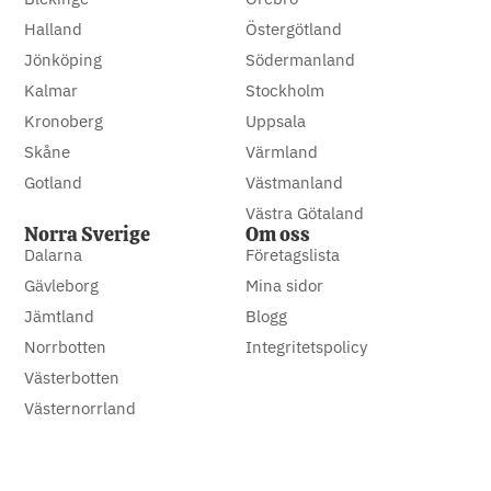
Halland
Östergötland
Jönköping
Södermanland
Kalmar
Stockholm
Kronoberg
Uppsala
Skåne
Värmland
Gotland
Västmanland
Västra Götaland
Norra Sverige
Om oss
Dalarna
Företagslista
Gävleborg
Mina sidor
Jämtland
Blogg
Norrbotten
Integritetspolicy
Västerbotten
Västernorrland