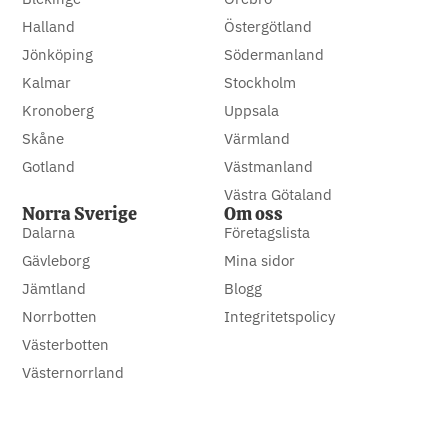
Halland
Östergötland
Jönköping
Södermanland
Kalmar
Stockholm
Kronoberg
Uppsala
Skåne
Värmland
Gotland
Västmanland
Västra Götaland
Norra Sverige
Om oss
Dalarna
Företagslista
Gävleborg
Mina sidor
Jämtland
Blogg
Norrbotten
Integritetspolicy
Västerbotten
Västernorrland