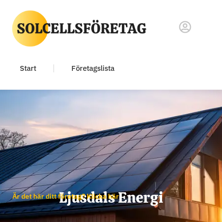
Start
Företagslista
Ljusdals Energi
Är det här ditt företag? Klicka här