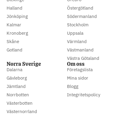
Halland
Östergötland
Jönköping
Södermanland
Kalmar
Stockholm
Kronoberg
Uppsala
Skåne
Värmland
Gotland
Västmanland
Västra Götaland
Norra Sverige
Om oss
Dalarna
Företagslista
Gävleborg
Mina sidor
Jämtland
Blogg
Norrbotten
Integritetspolicy
Västerbotten
Västernorrland