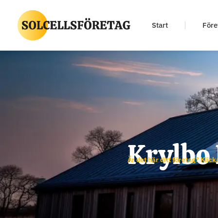
Start
Före
Krylbo
Är det här ditt företag? Klick