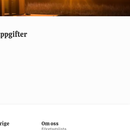
ppgifter
rige
Om oss
Företagslista