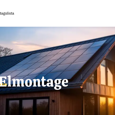
tagslista
 Elmontage
a här