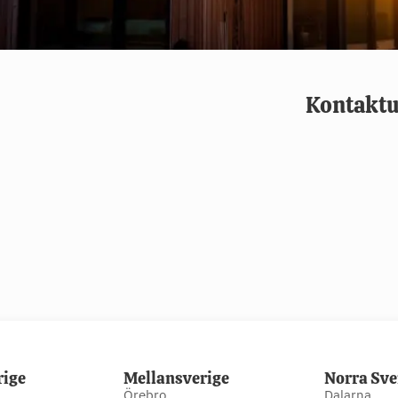
Kontaktu
rige
Mellansverige
Norra Sve
Örebro
Dalarna