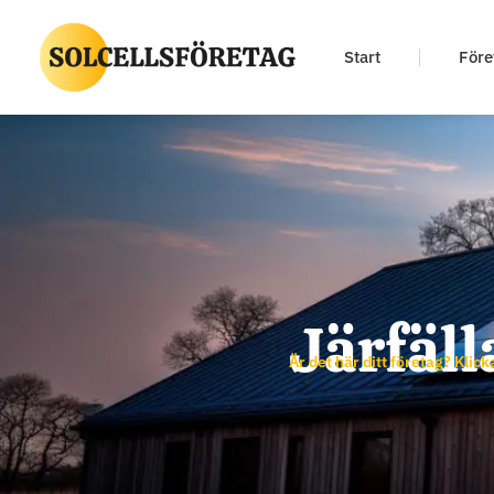
Start
Före
Järfäll
Är det här ditt företag? Klick