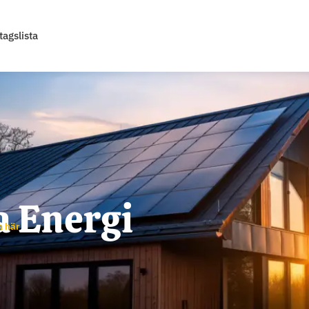
tagslista
a Energi
a här