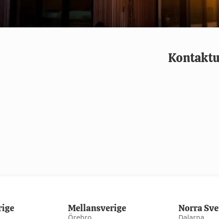
Kontaktu
rige
Mellansverige
Norra Sve
Örebro
Dalarna