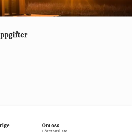
ppgifter
rige
Om oss
Företagslista