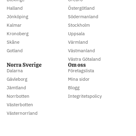
Halland
Östergötland
Jönköping
Södermanland
Kalmar
Stockholm
Kronoberg
Uppsala
Skåne
Värmland
Gotland
Västmanland
Västra Götaland
Norra Sverige
Om oss
Dalarna
Företagslista
Gävleborg
Mina sidor
Jämtland
Blogg
Norrbotten
Integritetspolicy
Västerbotten
Västernorrland