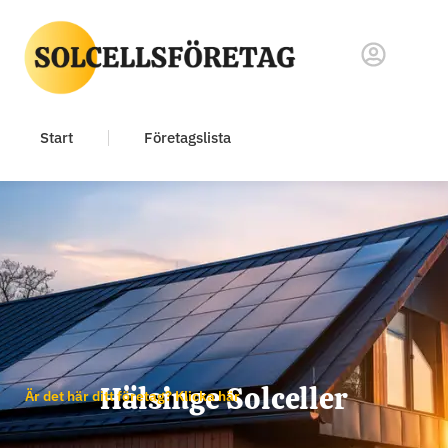
Start
Företagslista
Hälsinge Solceller
Är det här ditt företag? Klicka här