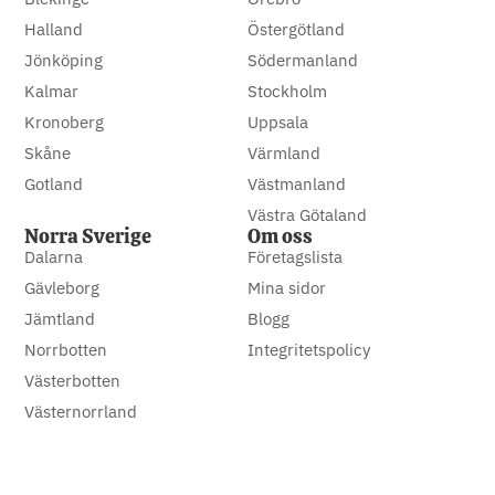
Halland
Östergötland
Jönköping
Södermanland
Kalmar
Stockholm
Kronoberg
Uppsala
Skåne
Värmland
Gotland
Västmanland
Västra Götaland
Norra Sverige
Om oss
Dalarna
Företagslista
Gävleborg
Mina sidor
Jämtland
Blogg
Norrbotten
Integritetspolicy
Västerbotten
Västernorrland