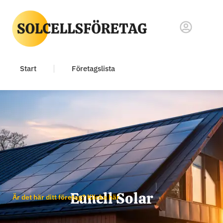
Start
Företagslista
Eunell Solar
Är det här ditt företag? Klicka här