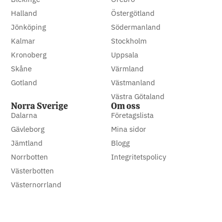
Halland
Östergötland
Jönköping
Södermanland
Kalmar
Stockholm
Kronoberg
Uppsala
Skåne
Värmland
Gotland
Västmanland
Västra Götaland
Norra Sverige
Om oss
Dalarna
Företagslista
Gävleborg
Mina sidor
Jämtland
Blogg
Norrbotten
Integritetspolicy
Västerbotten
Västernorrland