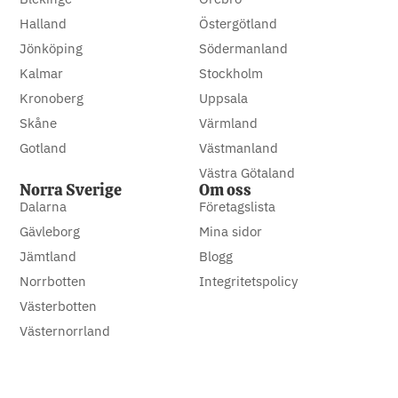
Halland
Östergötland
Jönköping
Södermanland
Kalmar
Stockholm
Kronoberg
Uppsala
Skåne
Värmland
Gotland
Västmanland
Västra Götaland
Norra Sverige
Om oss
Dalarna
Företagslista
Gävleborg
Mina sidor
Jämtland
Blogg
Norrbotten
Integritetspolicy
Västerbotten
Västernorrland