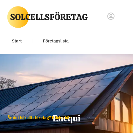
Start
Företagslista
Enequi
Är det här ditt företag? Klicka här