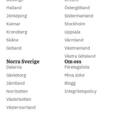
Halland
Östergötland
Jönköping
Södermanland
Kalmar
Stockholm
Kronoberg
Uppsala
Skåne
Värmland
Gotland
Västmanland
Västra Götaland
Norra Sverige
Om oss
Dalarna
Företagslista
Gävleborg
Mina sidor
Jämtland
Blogg
Norrbotten
Integritetspolicy
Västerbotten
Västernorrland