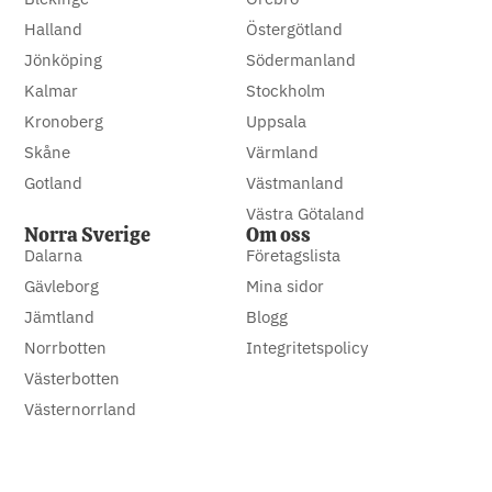
Halland
Östergötland
Jönköping
Södermanland
Kalmar
Stockholm
Kronoberg
Uppsala
Skåne
Värmland
Gotland
Västmanland
Västra Götaland
Norra Sverige
Om oss
Dalarna
Företagslista
Gävleborg
Mina sidor
Jämtland
Blogg
Norrbotten
Integritetspolicy
Västerbotten
Västernorrland