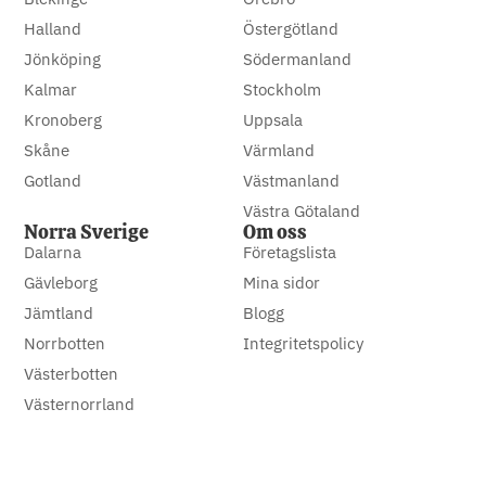
Halland
Östergötland
Jönköping
Södermanland
Kalmar
Stockholm
Kronoberg
Uppsala
Skåne
Värmland
Gotland
Västmanland
Västra Götaland
Norra Sverige
Om oss
Dalarna
Företagslista
Gävleborg
Mina sidor
Jämtland
Blogg
Norrbotten
Integritetspolicy
Västerbotten
Västernorrland