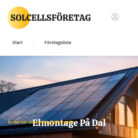
Start
Företagslista
Elmontage På Dal
Är det här ditt företag? Klicka här