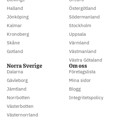
Halland
Östergötland
Jönköping
Södermanland
Kalmar
Stockholm
Kronoberg
Uppsala
Skåne
Värmland
Gotland
Västmanland
Västra Götaland
Norra Sverige
Om oss
Dalarna
Företagslista
Gävleborg
Mina sidor
Jämtland
Blogg
Norrbotten
Integritetspolicy
Västerbotten
Västernorrland