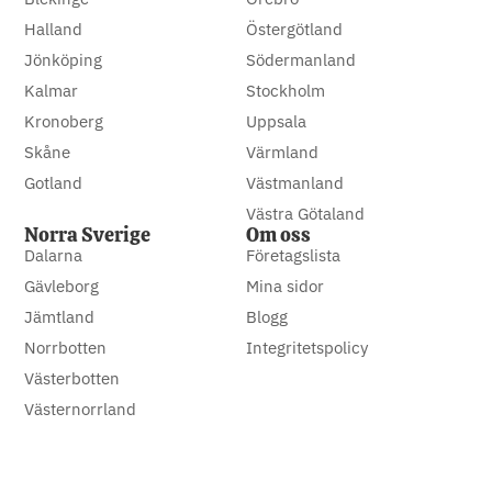
Halland
Östergötland
Jönköping
Södermanland
Kalmar
Stockholm
Kronoberg
Uppsala
Skåne
Värmland
Gotland
Västmanland
Västra Götaland
Norra Sverige
Om oss
Dalarna
Företagslista
Gävleborg
Mina sidor
Jämtland
Blogg
Norrbotten
Integritetspolicy
Västerbotten
Västernorrland